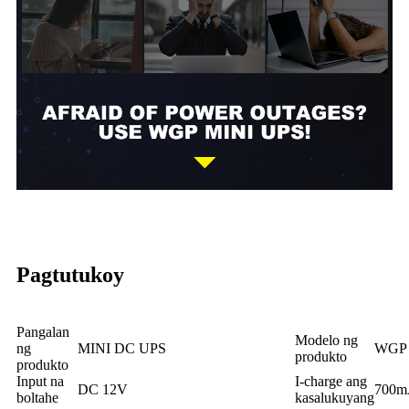
Pagtutukoy
Pangalan
Modelo ng
ng
MINI DC UPS
WGP 
produkto
produkto
Input na
I-charge ang
DC 12V
700
boltahe
kasalukuyang