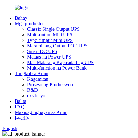
Bahay
Mga produkto
Classic Single Output UPS
Multi-output Mini UPS
Typc-c input Mini UPS
Maramihang Output POE UPS
Smart DC UPS
Mataas na Power UPS
Mas Malaking Kapasidad ng UPS
Multi-function na Power Bank
Tungkol sa Amin
Kagamitan
Proseso ng Produksyon
R&D
eksibisyon
Balita
FAQ
Makipag-ugnayan sa Amin
I-verify
English