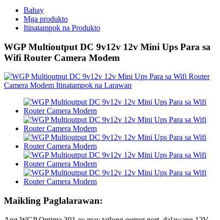
Bahay
Mga produkto
Itinatampok na Produkto
WGP Multioutput DC 9v12v 12v Mini Ups Para sa
Wifi Router Camera Modem
Maikling Paglalarawan:
Ang WGP Optima 301 ay may tatlong output port, dalawang 12V