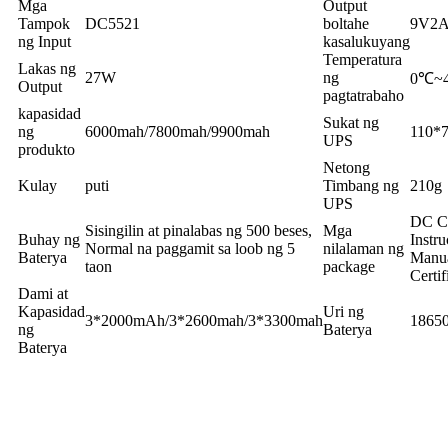
Mga
Output
Tampok
DC5521
boltahe
9V2
ng Input
kasalukuyang
Temperatura
Lakas ng
27W
ng
0℃~
Output
pagtatrabaho
kapasidad
Sukat ng
ng
6000mah/7800mah/9900mah
110*
UPS
produkto
Netong
Kulay
puti
Timbang ng
210g
UPS
DC C
Sisingilin at pinalabas ng 500 beses,
Mga
Buhay ng
Instru
Normal na paggamit sa loob ng 5
nilalaman ng
Baterya
Manua
taon
package
Certif
Dami at
Kapasidad
Uri ng
3*2000mAh/3*2600mah/3*3300mah
18650
ng
Baterya
Baterya