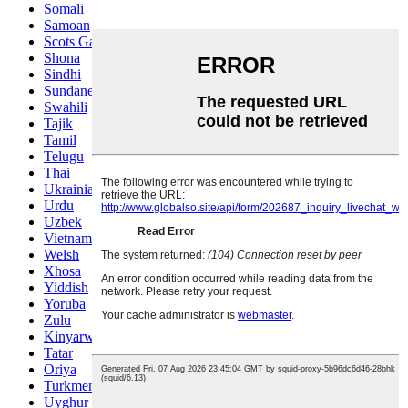
Somali
Samoan
Scots Gaelic
Shona
Sindhi
Sundanese
Swahili
Tajik
Tamil
Telugu
Thai
Ukrainian
Urdu
Uzbek
Vietnamese
Welsh
Xhosa
Yiddish
Yoruba
Zulu
Kinyarwanda
Tatar
Oriya
Turkmen
Uyghur