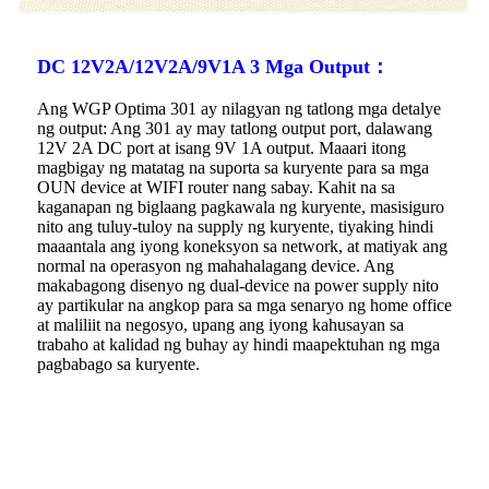
DC 12V2A/12V2A/9V1A 3 Mga Output：
Ang WGP Optima 301 ay nilagyan ng tatlong mga detalye
ng output: Ang 301 ay may tatlong output port, dalawang
12V 2A DC port at isang 9V 1A output. Maaari itong
magbigay ng matatag na suporta sa kuryente para sa mga
OUN device at WIFI router nang sabay. Kahit na sa
kaganapan ng biglaang pagkawala ng kuryente, masisiguro
nito ang tuluy-tuloy na supply ng kuryente, tiyaking hindi
maaantala ang iyong koneksyon sa network, at matiyak ang
normal na operasyon ng mahahalagang device. Ang
makabagong disenyo ng dual-device na power supply nito
ay partikular na angkop para sa mga senaryo ng home office
at maliliit na negosyo, upang ang iyong kahusayan sa
trabaho at kalidad ng buhay ay hindi maapektuhan ng mga
pagbabago sa kuryente.