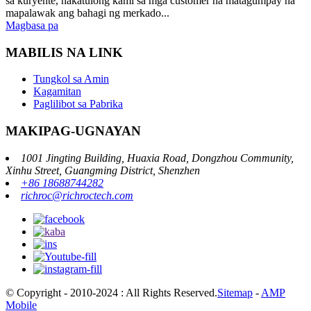
sa kuryente, nakatulong kami sa mga customer na matagumpay na
mapalawak ang bahagi ng merkado...
Magbasa pa
MABILIS NA LINK
Tungkol sa Amin
Kagamitan
Paglilibot sa Pabrika
MAKIPAG-UGNAYAN
1001 Jingting Building, Huaxia Road, Dongzhou Community,
Xinhu Street, Guangming District, Shenzhen
+86 18688744282
richroc@richroctech.com
© Copyright - 2010-2024 : All Rights Reserved.
Sitemap
-
AMP
Mobile