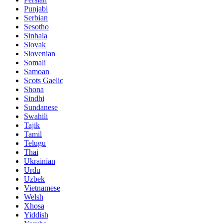
Punjabi
Serbian
Sesotho
Sinhala
Slovak
Slovenian
Somali
Samoan
Scots Gaelic
Shona
Sindhi
Sundanese
Swahili
Tajik
Tamil
Telugu
Thai
Ukrainian
Urdu
Uzbek
Vietnamese
Welsh
Xhosa
Yiddish