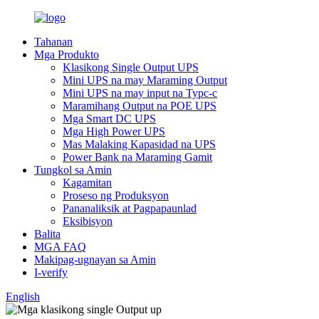
Tahanan
Mga Produkto
Klasikong Single Output UPS
Mini UPS na may Maraming Output
Mini UPS na may input na Typc-c
Maramihang Output na POE UPS
Mga Smart DC UPS
Mga High Power UPS
Mas Malaking Kapasidad na UPS
Power Bank na Maraming Gamit
Tungkol sa Amin
Kagamitan
Proseso ng Produksyon
Pananaliksik at Pagpapaunlad
Eksibisyon
Balita
MGA FAQ
Makipag-ugnayan sa Amin
I-verify
English