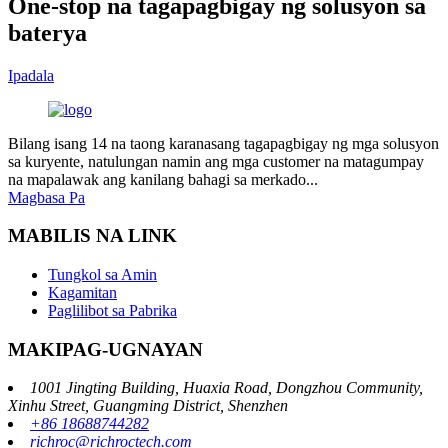
One-stop na tagapagbigay ng solusyon sa
baterya
Ipadala
Bilang isang 14 na taong karanasang tagapagbigay ng mga solusyon
sa kuryente, natulungan namin ang mga customer na matagumpay
na mapalawak ang kanilang bahagi sa merkado...
Magbasa Pa
MABILIS NA LINK
Tungkol sa Amin
Kagamitan
Paglilibot sa Pabrika
MAKIPAG-UGNAYAN
1001 Jingting Building, Huaxia Road, Dongzhou Community,
Xinhu Street, Guangming District, Shenzhen
+86 18688744282
richroc@richroctech.com